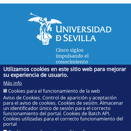
Cinco siglos
impulsando el
conocimiento
Utilizamos cookies en este sitio web para mejorar
su experiencia de usuario.
FACULTAD DE FÍSICA
Más info
Avda. de la Reina Mercedes, s/n. 41012 Sevilla. Tel.:
954
Cookies para el funcionamiento de la web
55 28 91
. Administración:
administradorfisica@us.es
-
Secretaría:
jsecfisi@us.es
- Decanato:
ffisaog@us.es
Aviso de Cookies. Control de aparición y aceptación
para el aviso de cookies. Cookies de sesión. Almacenar
un identificador único de sesión para el correcto
funcionamiento del portal. Cookies de Batch API.
Cookies utilizadas para el correcto funcionamiento del
portal