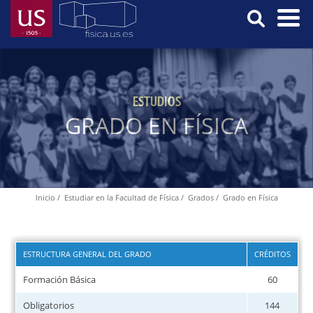
Pasar
al
contenido
Menú
principal
Principal
ESTUDIOS
GRADO EN FÍSICA
Inicio
Estudiar en la Facultad de Física
Grados
Grado en Física
Ruta
de
navegación
ESTRUCTURA GENERAL DEL GRADO
CRÉDITOS
Formación Básica
60
Obligatorios
144