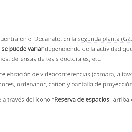
ramientas de la
créditos
Entrega de actas
udios
Asociaciones
ioteca para el apoyo a
Sala de tutorías
Comedor para
Devolución del 70%
Impresos
estigadores
estudiantes
Orientación 
Reserva de espacios
Solicitud de Título
tutorial
Sala común para el
Suplemento Europeo al
personal de la Facultad
cuentra en el Decanato, en la
segunda planta (G2.
Título
 se puede variar
dependiendo de la actividad que
os, defensas de tesis doctorales, etc.
celebración de videoconferencias (cámara, altav
ores, ordenador, cañón y pantalla de proyección
a través del icono "
Reserva de espacios
" arriba