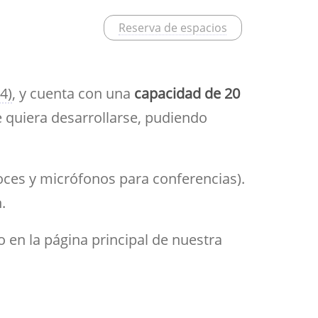
Aula de Kultura
Impresos
Reserva de espacios
y acción
ASEF
Aula de Deportes
4)
, y cuenta con una
capacidad de 20
 quiera desarrollarse, pudiendo
oces y micrófonos para conferencias).
.
 o en la página principal de nuestra