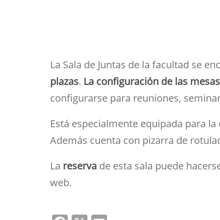
Her
Directorio por plantas
Trabajos fin de est
bibl
navegación
inv
Tu Facultad
La Sala de Juntas de la facultad se en
plazas
.
La configuración de las mesas
configurarse para reuniones, seminari
Está especialmente equipada para la 
Además cuenta con pizarra de rotulad
La
reserva
de esta sala puede hacerse 
web.