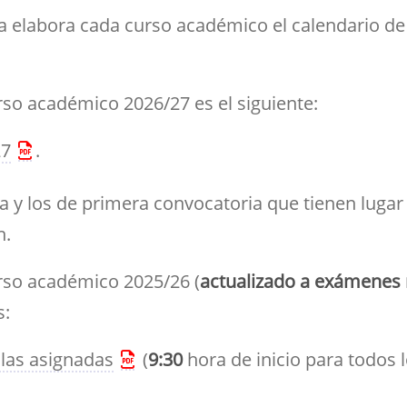
ramientas de la
créditos
Entrega de actas
udios
Asociaciones
ioteca para el apoyo a
 elabora cada curso académico el calendario d
Sala de tutorías
Comedor para
Devolución del 70%
Impresos
estigadores
estudiantes
Orientación 
Reserva de espacios
Solicitud de Título
tutorial
Sala común para el
rso académico 2026/27 es el siguiente:
Suplemento Europeo al
personal de la Facultad
Título
27
.
 y los de primera convocatoria que tienen lugar 
h.
rso académico 2025/26 (
actualizado a exámenes m
s:
las asignadas
(
9:30
hora de inicio para todos