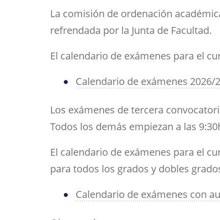
Her
Directorio por plantas
Trabajos fin de est
bibl
La comisión de ordenación académica
navegación
inv
Tu Facultad
refrendada por la Junta de Facultad.
El calendario de exámenes para el cu
Calendario de exámenes 2026/
Los exámenes de tercera convocatoria
Todos los demás empiezan a las 9:30
El calendario de exámenes para el cu
para todos los grados y dobles grado
Calendario de exámenes con au