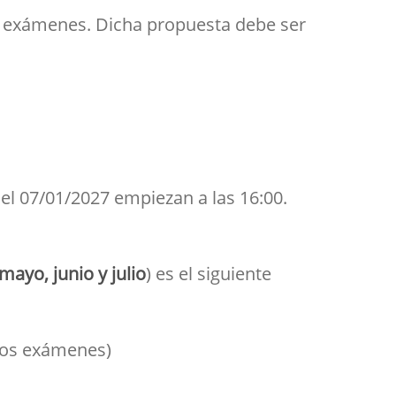
Aula de Kultura
e exámenes. Dicha propuesta debe ser
Impresos
y acción
ASEF
Aula de Deportes
el 07/01/2027 empiezan a las 16:00.
ayo, junio y julio
) es el siguiente
 los exámenes)