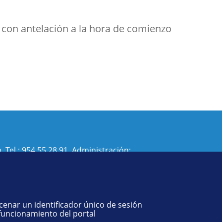
 con antelación a la hora de comienzo
. Tel.:
954 55 28 91
. Administración:
isi@us.es
- Decanato:
ffisaog@us.es
acenar un identificador único de sesión
 funcionamiento del portal