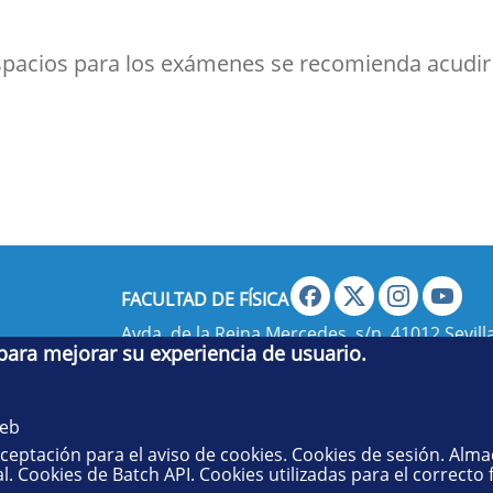
espacios para los exámenes se recomienda acudir
FACULTAD DE FÍSICA
Avda. de la Reina Mercedes, s/n. 41012 Sevilla
 para mejorar su experiencia de usuario.
administradorfisica@us.es
- Secretaría:
jsecf
web
aceptación para el aviso de cookies. Cookies de sesión. Alm
l. Cookies de Batch API. Cookies utilizadas para el correcto