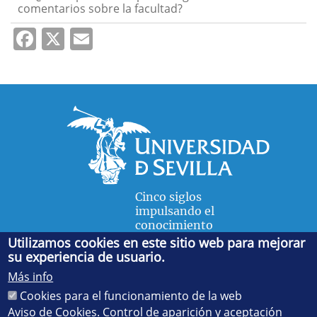
comentarios sobre la facultad?
Facebook
X
Email
Cinco siglos
impulsando el
conocimiento
Utilizamos cookies en este sitio web para mejorar
su experiencia de usuario.
FACULTAD DE FÍSICA
Más info
Avda. de la Reina Mercedes, s/n. 41012 Sevilla. Tel.:
954
Cookies para el funcionamiento de la web
55 28 91
. Administración:
administradorfisica@us.es
-
Secretaría:
jsecfisi@us.es
- Decanato:
ffisaog@us.es
Aviso de Cookies. Control de aparición y aceptación