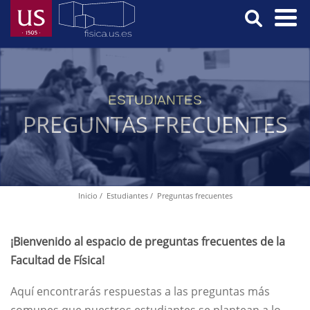
Pasar
al
contenido
Menú
principal
Principal
ESTUDIANTES
PREGUNTAS FRECUENTES
Inicio
Estudiantes
Preguntas frecuentes
Ruta
de
navegación
¡Bienvenido al espacio de preguntas frecuentes de la
Facultad de Física!
Aquí encontrarás respuestas a las preguntas más