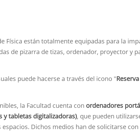
ramientas de la
créditos
Entrega de actas
udios
Asociaciones
ioteca para el apoyo a
Sala de tutorías
Comedor para
Devolución del 70%
Impresos
estigadores
estudiantes
Orientación 
Reserva de espacios
Solicitud de Título
tutorial
Sala común para el
Suplemento Europeo al
personal de la Facultad
de Física están totalmente equipadas para la impa
Título
s de pizarra de tizas, ordenador, proyector y pa
uales puede hacerse a través del icono "
Reserva
nibles, la Facultad cuenta con
ordenadores portát
y tabletas digitalizadoras)
, que pueden utilizars
s espacios. Dichos medios han de solicitarse con