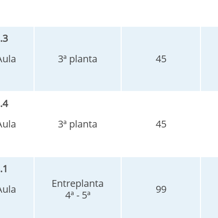
.3
Aula
3ª planta
45
.4
Aula
3ª planta
45
.1
Entreplanta
Aula
99
4ª - 5ª