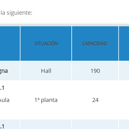
la siguiente:
SITUACIÓN
CAPACIDAD
gna
Hall
190
.1
Aula
1ª planta
24
.1