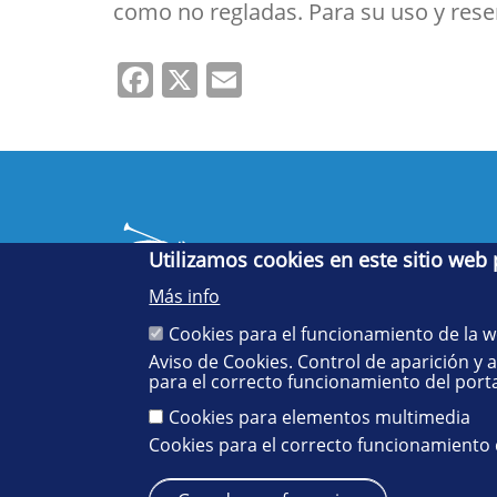
como no regladas. Para su uso y res
Facebook
X
Email
Utilizamos cookies en este sitio web
Más info
Cookies para el funcionamiento de la 
Aviso de Cookies. Control de aparición y 
Cinco siglos
para el correcto funcionamiento del porta
impulsando el
conocimiento
Cookies para elementos multimedia
Cookies para el correcto funcionamiento