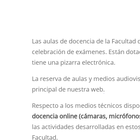
Her
Directorio por plantas
Trabajos fin de est
bibl
navegación
inv
Tu Facultad
Las aulas de docencia de la Facultad 
celebración de exámenes. Están dotada
tiene una pizarra electrónica.
La reserva de aulas y medios audiovis
principal de nuestra web
.
Respecto a los medios técnicos dispo
docencia online (cámaras, micrófonos 
las actividades desarrolladas en esto
Facultad
.