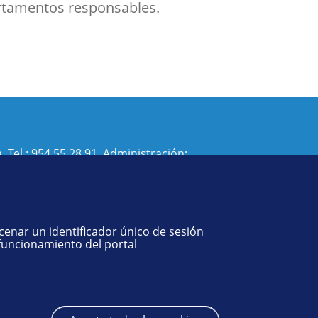
artamentos responsables.
. Tel.:
954 55 28 91
. Administración:
isi@us.es
- Decanato:
ffisaog@us.es
acenar un identificador único de sesión
 funcionamiento del portal