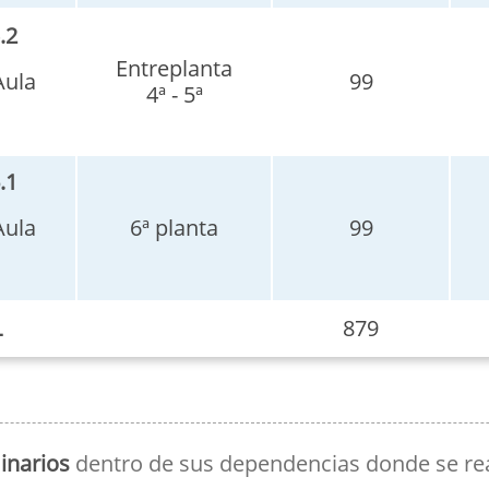
.2
Entreplanta
Aula
99
4ª - 5ª
.1
Aula
6ª planta
99
L
879
inarios
dentro de sus dependencias donde se real