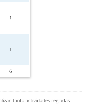
1
1
6
izan tanto actividades regladas