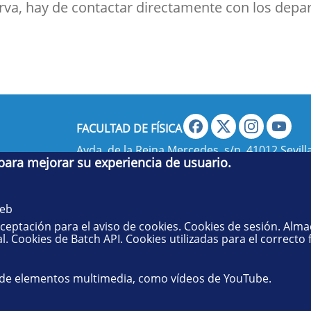
erva, hay de contactar directamente con los dep
FACULTAD DE FÍSICA
Avda. de la Reina Mercedes, s/n. 41012 Sevilla
 para mejorar su experiencia de usuario.
administradorfisica@us.es
- Secretaría:
jsecf
web
aceptación para el aviso de cookies. Cookies de sesión. Alm
l. Cookies de Batch API. Cookies utilizadas para el correcto
 de elementos multimedia, como vídeos de YouTube.