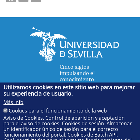
Cinco siglos
impulsando el
conocimiento
Utilizamos cookies en este sitio web para mejorar
su experiencia de usuario.
FACULTAD DE FÍSICA
Más info
Avda. de la Reina Mercedes, s/n. 41012 Sevilla. Tel.:
954
Cookies para el funcionamiento de la web
55 28 91
. Administración:
administradorfisica@us.es
-
Secretaría:
jsecfisi@us.es
- Decanato:
ffisaog@us.es
Aviso de Cookies. Control de aparición y aceptación
para el aviso de cookies. Cookies de sesión. Almacenar
un identificador único de sesión para el correcto
funcionamiento del portal. Cookies de Batch API.