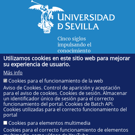
Cinco siglos
impulsando el
conocimiento
Utilizamos cookies en este sitio web para mejorar
su experiencia de usuario.
FACULTAD DE FÍSICA
Más info
Avda. de la Reina Mercedes, s/n. 41012 Sevilla. Tel.:
954
Cookies para el funcionamiento de la web
55 28 91
. Administración:
administradorfisica@us.es
-
Secretaría:
jsecfisi@us.es
- Decanato:
ffisaog@us.es
Aviso de Cookies. Control de aparición y aceptación
para el aviso de cookies. Cookies de sesión. Almacenar
un identificador único de sesión para el correcto
funcionamiento del portal. Cookies de Batch API.
Cookies utilizadas para el correcto funcionamiento del
portal
Cookies para elementos multimedia
Cookies para el correcto funcionamiento de elementos