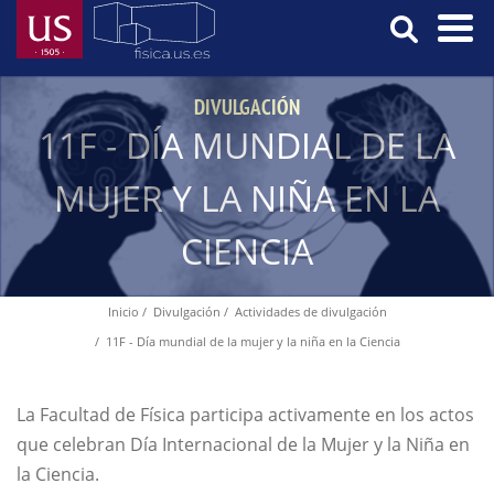
Pasar
al
contenido
Menú
principal
DIVULGACIÓN
Principal
11F - DÍA MUNDIAL DE LA
MUJER Y LA NIÑA EN LA
CIENCIA
Inicio
Divulgación
Actividades de divulgación
Ruta
11F - Día mundial de la mujer y la niña en la Ciencia
de
navegación
La Facultad de Física participa activamente en los actos
que celebran Día Internacional de la Mujer y la Niña en
la Ciencia.