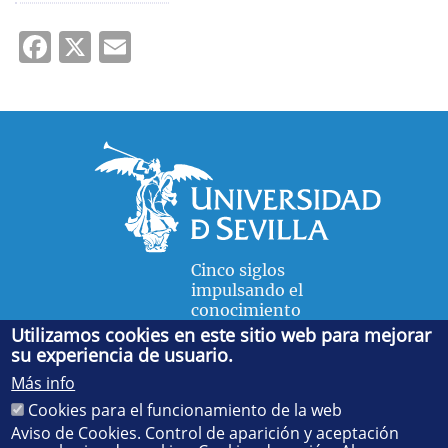
Facebook
X
Email
Cinco siglos
impulsando el
conocimiento
Utilizamos cookies en este sitio web para mejorar
su experiencia de usuario.
FACULTAD DE FÍSICA
Más info
Avda. de la Reina Mercedes, s/n. 41012 Sevilla. Tel.:
954
Cookies para el funcionamiento de la web
55 28 91
. Administración:
administradorfisica@us.es
-
Secretaría:
jsecfisi@us.es
- Decanato:
ffisaog@us.es
Aviso de Cookies. Control de aparición y aceptación