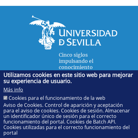
Cinco siglos
impulsando el
conocimiento
Utilizamos cookies en este sitio web para mejorar
su experiencia de usuario.
FACULTAD DE FÍSICA
Más info
Avda. de la Reina Mercedes, s/n. 41012 Sevilla. Tel.:
954
Cookies para el funcionamiento de la web
55 28 91
. Administración:
administradorfisica@us.es
-
Secretaría:
jsecfisi@us.es
- Decanato:
ffisaog@us.es
Aviso de Cookies. Control de aparición y aceptación
para el aviso de cookies. Cookies de sesión. Almacenar
un identificador único de sesión para el correcto
funcionamiento del portal. Cookies de Batch API.
Cookies utilizadas para el correcto funcionamiento del
portal