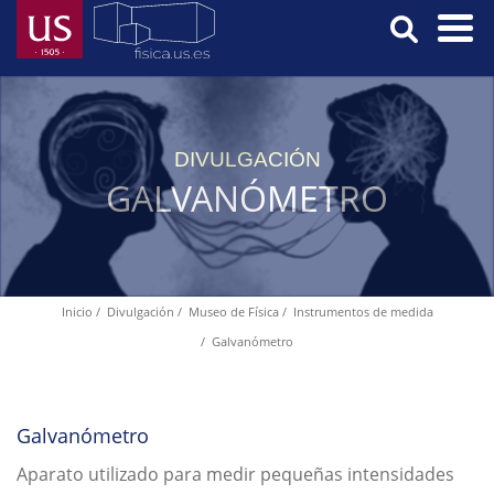
Pasar
al
contenido
Menú
principal
Principal
DIVULGACIÓN
GALVANÓMETRO
Inicio
Divulgación
Museo de Física
Instrumentos de medida
Ruta
Galvanómetro
de
navegación
Galvanómetro
Aparato utilizado para medir pequeñas intensidades