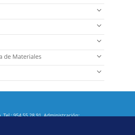
a de Materiales
. Tel.:
954 55 28 91
. Administración:
isi@us.es
- Decanato:
ffisaog@us.es