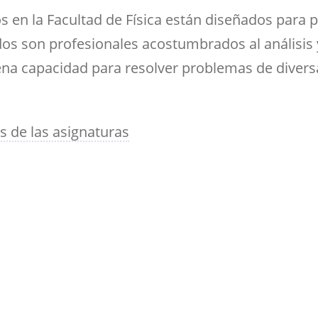
ramientas de la
créditos
Entrega de actas
udios
Asociaciones
ioteca para el apoyo a
s en la Facultad de Física están diseñados para 
Sala de tutorías
Comedor para
Devolución del 70%
Impresos
estigadores
estudiantes
Orientación 
ados son profesionales acostumbrados al análisis
Reserva de espacios
Solicitud de Título
tutorial
ena capacidad para resolver problemas de diversa
Sala común para el
Suplemento Europeo al
personal de la Facultad
Título
 de las asignaturas