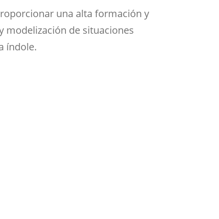
Aula de Kultura
proporcionar una alta formación y
Impresos
y acción
ASEF
 y modelización de situaciones
 índole.
Aula de Deportes