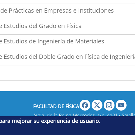
de Prácticas en Empresas e Instituciones
 Estudios del Grado en Física
 Estudios de Ingeniería de Materiales
 Estudios del Doble Grado en Física de Ingenierí
FACULTAD DE FÍSICA
Avda. de la Reina Mercedes, s/n. 41012 Sevilla
 para mejorar su experiencia de usuario.
administradorfisica@us.es
- Secretaría:
jsecf