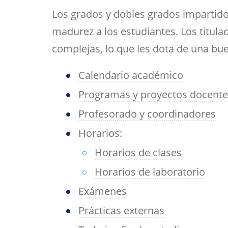
Her
Directorio por plantas
Trabajos fin de est
bibl
Los grados y dobles grados impartido
navegación
inv
Tu Facultad
madurez a los estudiantes. Los titul
complejas, lo que les dota de una bu
Calendario académico
Programas y proyectos docentes
Profesorado y coordinadores
Horarios:
Horarios de clases
Horarios de laboratorio
Exámenes
Prácticas externas