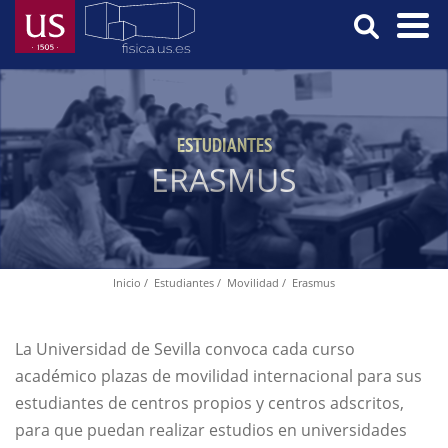
Pasar
al
contenido
Menú
principal
Principal
ESTUDIANTES
ERASMUS
Inicio
Estudiantes
Movilidad
Erasmus
Ruta
de
navegación
La Universidad de Sevilla convoca cada curso
académico plazas de movilidad internacional para sus
estudiantes de centros propios y centros adscritos,
para que puedan realizar estudios en universidades