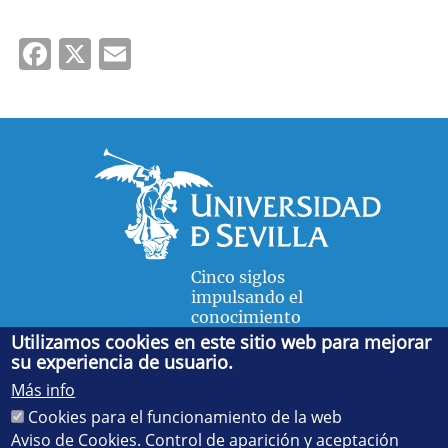
Facebook
X
Email
Cinco siglos
impulsando el
conocimiento
Utilizamos cookies en este sitio web para mejorar
su experiencia de usuario.
FACULTAD DE FÍSICA
Más info
Avda. de la Reina Mercedes, s/n. 41012 Sevilla. Tel.:
954
Cookies para el funcionamiento de la web
55 28 91
. Administración:
administradorfisica@us.es
-
Secretaría:
jsecfisi@us.es
- Decanato:
ffisaog@us.es
Aviso de Cookies. Control de aparición y aceptación