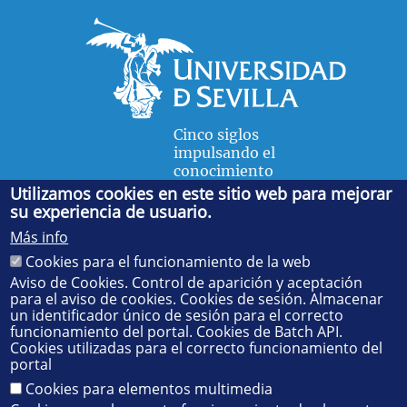
Cinco siglos
impulsando el
conocimiento
Utilizamos cookies en este sitio web para mejorar
su experiencia de usuario.
FACULTAD DE FÍSICA
Más info
Avda. de la Reina Mercedes, s/n. 41012 Sevilla. Tel.:
954
Cookies para el funcionamiento de la web
55 28 91
. Administración:
administradorfisica@us.es
-
Secretaría:
jsecfisi@us.es
- Decanato:
ffisaog@us.es
Aviso de Cookies. Control de aparición y aceptación
para el aviso de cookies. Cookies de sesión. Almacenar
un identificador único de sesión para el correcto
funcionamiento del portal. Cookies de Batch API.
Cookies utilizadas para el correcto funcionamiento del
portal
Cookies para elementos multimedia