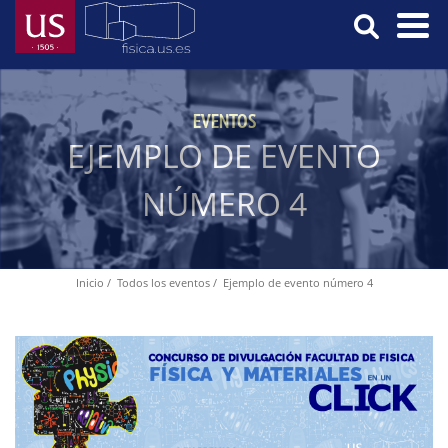
Pasar
al
contenido
Menú
principal
Principal
EVENTOS
EJEMPLO DE EVENTO
NÚMERO 4
Inicio
Todos los eventos
Ejemplo de evento número 4
Ruta
de
navegación