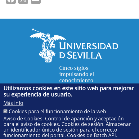
Cinco siglos
impulsando el
conocimiento
Utilizamos cookies en este sitio web para mejorar
su experiencia de usuario.
FACULTAD DE FÍSICA
Más info
Avda. de la Reina Mercedes, s/n. 41012 Sevilla. Tel.:
954
Cookies para el funcionamiento de la web
55 28 91
. Administración:
administradorfisica@us.es
-
Secretaría:
jsecfisi@us.es
- Decanato:
ffisaog@us.es
Aviso de Cookies. Control de aparición y aceptación
para el aviso de cookies. Cookies de sesión. Almacenar
un identificador único de sesión para el correcto
funcionamiento del portal. Cookies de Batch API.