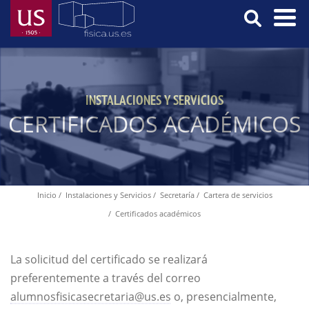
Pasar
al
contenido
Menú
principal
Principal
INSTALACIONES Y SERVICIOS
CERTIFICADOS ACADÉMICOS
Inicio
Instalaciones y Servicios
Secretaría
Cartera de servicios
Ruta
Certificados académicos
de
navegación
La solicitud del certificado se realizará
preferentemente a través del correo
alumnosfisicasecretaria@us.es
o, presencialmente,