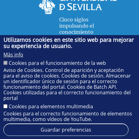
Cinco siglos
impulsando el
conocimiento
Utilizamos cookies en este sitio web para mejorar
su experiencia de usuario.
FACULTAD DE FÍSICA
Más info
Avda. de la Reina Mercedes, s/n. 41012 Sevilla. Tel.:
954
Cookies para el funcionamiento de la web
55 28 91
. Administración:
administradorfisica@us.es
-
Secretaría:
jsecfisi@us.es
- Decanato:
ffisaog@us.es
Aviso de Cookies. Control de aparición y aceptación
para el aviso de cookies. Cookies de sesión. Almacenar
un identificador único de sesión para el correcto
funcionamiento del portal. Cookies de Batch API.
Cookies utilizadas para el correcto funcionamiento del
portal
Cookies para elementos multimedia
Cookies para el correcto funcionamiento de elementos
multimedia, como vídeos de YouTube.
Guardar preferencias