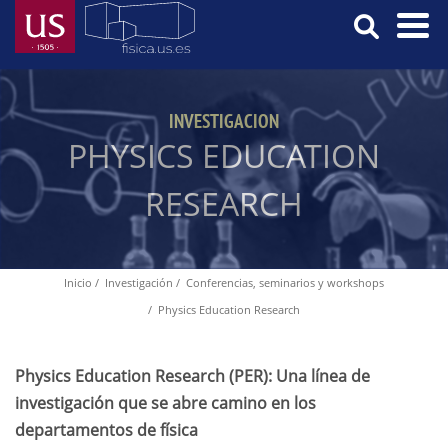
Pasar
al
contenido
Menú
principal
Principal
INVESTIGACION
PHYSICS EDUCATION
RESEARCH
Inicio
Investigación
Conferencias, seminarios y workshops
Ruta
Physics Education Research
de
navegación
Physics Education Research (PER): Una línea de
investigación que se abre camino en los
departamentos de física