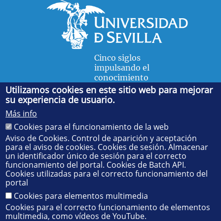
Cinco siglos
impulsando el
conocimiento
Utilizamos cookies en este sitio web para mejorar
su experiencia de usuario.
FACULTAD DE FÍSICA
Más info
Avda. de la Reina Mercedes, s/n. 41012 Sevilla. Tel.:
954
Cookies para el funcionamiento de la web
55 28 91
. Administración:
administradorfisica@us.es
-
Secretaría:
jsecfisi@us.es
- Decanato:
ffisaog@us.es
Aviso de Cookies. Control de aparición y aceptación
para el aviso de cookies. Cookies de sesión. Almacenar
un identificador único de sesión para el correcto
funcionamiento del portal. Cookies de Batch API.
Cookies utilizadas para el correcto funcionamiento del
portal
Cookies para elementos multimedia
Cookies para el correcto funcionamiento de elementos
multimedia, como vídeos de YouTube.