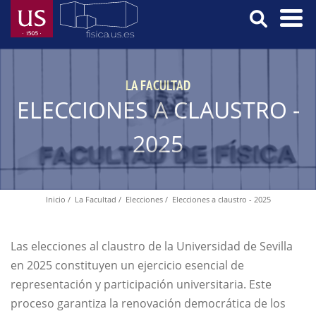
Pasar
al
contenido
Menú
principal
Principal
LA FACULTAD
ELECCIONES A CLAUSTRO -
2025
Inicio
La Facultad
Elecciones
Elecciones a claustro - 2025
Ruta
de
navegación
Las elecciones al claustro de la Universidad de Sevilla
en 2025 constituyen un ejercicio esencial de
representación y participación universitaria. Este
proceso garantiza la renovación democrática de los