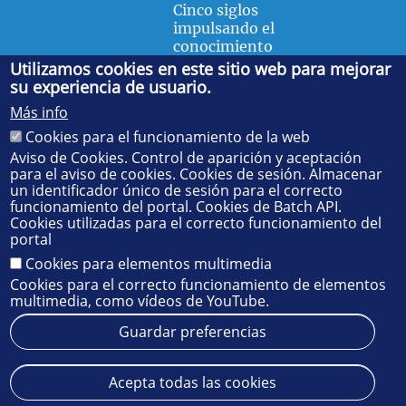
Cinco siglos
impulsando el
conocimiento
Utilizamos cookies en este sitio web para mejorar
su experiencia de usuario.
FACULTAD DE FÍSICA
Más info
Avda. de la Reina Mercedes, s/n. 41012 Sevilla. Tel.:
954
Cookies para el funcionamiento de la web
55 28 91
. Administración:
administradorfisica@us.es
-
Secretaría:
jsecfisi@us.es
- Decanato:
ffisaog@us.es
Aviso de Cookies. Control de aparición y aceptación
para el aviso de cookies. Cookies de sesión. Almacenar
un identificador único de sesión para el correcto
funcionamiento del portal. Cookies de Batch API.
Cookies utilizadas para el correcto funcionamiento del
portal
Cookies para elementos multimedia
Cookies para el correcto funcionamiento de elementos
multimedia, como vídeos de YouTube.
Guardar preferencias
Aviso legal
Protección de datos
Cookies
Acepta todas las cookies
© 2025
SIC
- Universidad de Sevilla