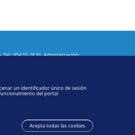
. Tel.:
954 55 28 91
. Administración:
isi@us.es
- Decanato:
ffisaog@us.es
acenar un identificador único de sesión
 funcionamiento del portal
Acepta todas las cookies
Revocar cons
© 2025
SIC
- Universidad de Sevilla