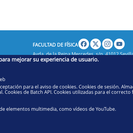
FACULTAD DE FÍSICA
Avda. de la Reina Mercedes, s/n. 41012 Sevilla
 para mejorar su experiencia de usuario.
administradorfisica@us.es
- Secretaría:
jsecf
web
aceptación para el aviso de cookies. Cookies de sesión. Alm
l. Cookies de Batch API. Cookies utilizadas para el correcto
 de elementos multimedia, como vídeos de YouTube.