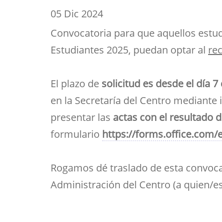
Her
Directorio por plantas
Trabajos fin de est
bibl
05 Dic 2024
navegación
inv
Tu Facultad
Convocatoria para que aquellos estud
Estudiantes 2025, puedan optar al
re
El plazo de
solicitud es desde el día 7
en la Secretaría del Centro mediante i
presentar las
actas con el resultado d
formulario
https://forms.office.com
Rogamos dé traslado de esta convocat
Administración del Centro (a quien/e