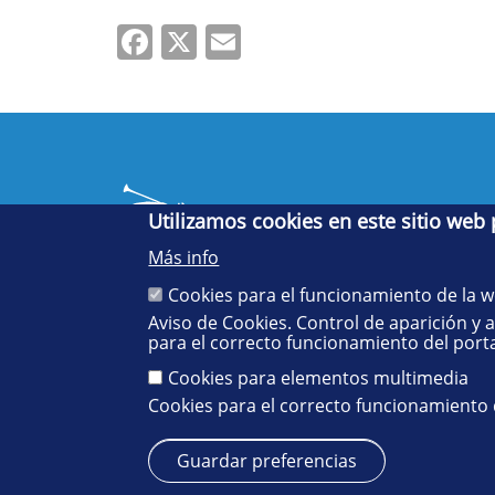
Facebook
X
Email
Utilizamos cookies en este sitio web
Más info
Cookies para el funcionamiento de la 
Aviso de Cookies. Control de aparición y 
Cinco siglos
para el correcto funcionamiento del porta
impulsando el
conocimiento
Cookies para elementos multimedia
Cookies para el correcto funcionamiento
Guardar preferencias
Aviso legal
Protección de datos
Cookies