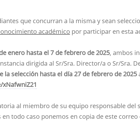
ramientas de la
créditos
Entrega de actas
udios
Asociaciones
ioteca para el apoyo a
Sala de tutorías
Comedor para
Devolución del 70%
Impresos
estigadores
estudiantes
Orientación 
iantes que concurran a la misma y sean seleccio
Reserva de espacios
Solicitud de Título
tutorial
Sala común para el
conocimiento académico
por participar en esta a
Suplemento Europeo al
personal de la Facultad
Título
 de enero hasta el 7 de febrero de 2025
, ambos in
nstancia dirigida al Sr/Sra. Director/a o Sr/Sra.
e la selección hasta el día 27 de febrero de 2025
a
/e/xNafwniZ21
oria al miembro de su equipo responsable del s
s en todo caso ponemos en copia de este correo e