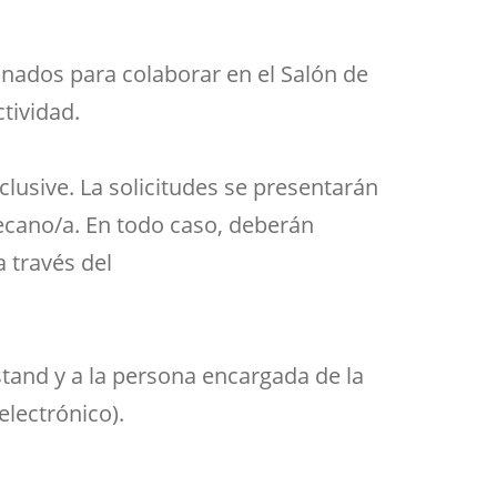
Aula de Kultura
Impresos
y acción
ASEF
nados para colaborar en el Salón de
Aula de Deportes
ctividad.
clusive. La solicitudes se presentarán
 Decano/a. En todo caso, deberán
 través del
tand y a la persona encargada de la
lectrónico).