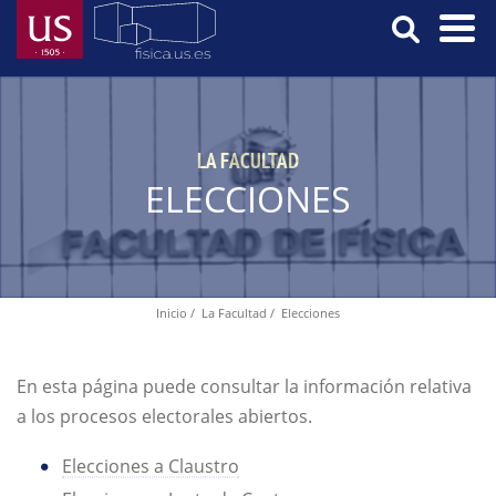
Pasar
al
contenido
Menú
principal
Principal
LA FACULTAD
ELECCIONES
Inicio
La Facultad
Elecciones
Ruta
de
navegación
En esta página puede consultar la información relativa
a los procesos electorales abiertos.
Elecciones a Claustro