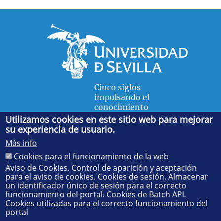
Cinco siglos
impulsando el
conocimiento
Utilizamos cookies en este sitio web para mejorar
su experiencia de usuario.
FACULTAD DE FÍSICA
Más info
Avda. de la Reina Mercedes, s/n. 41012 Sevilla. Tel.:
954
Cookies para el funcionamiento de la web
55 28 91
. Administración:
administradorfisica@us.es
-
Secretaría:
jsecfisi@us.es
- Decanato:
ffisaog@us.es
Aviso de Cookies. Control de aparición y aceptación
para el aviso de cookies. Cookies de sesión. Almacenar
un identificador único de sesión para el correcto
funcionamiento del portal. Cookies de Batch API.
Cookies utilizadas para el correcto funcionamiento del
portal