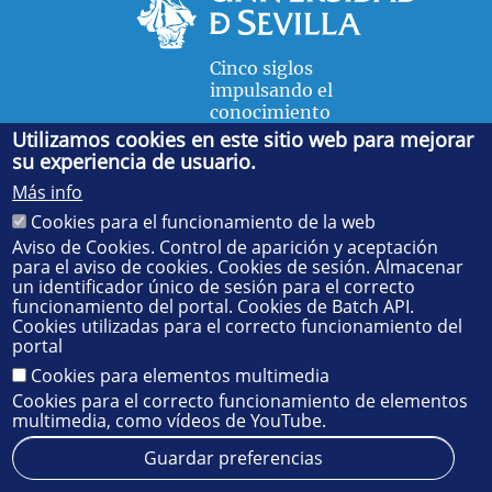
Cinco siglos
impulsando el
conocimiento
Utilizamos cookies en este sitio web para mejorar
su experiencia de usuario.
FACULTAD DE FÍSICA
Más info
Avda. de la Reina Mercedes, s/n. 41012 Sevilla. Tel.:
954
Cookies para el funcionamiento de la web
55 28 91
. Administración:
administradorfisica@us.es
-
Secretaría:
jsecfisi@us.es
- Decanato:
ffisaog@us.es
Aviso de Cookies. Control de aparición y aceptación
para el aviso de cookies. Cookies de sesión. Almacenar
un identificador único de sesión para el correcto
funcionamiento del portal. Cookies de Batch API.
Cookies utilizadas para el correcto funcionamiento del
portal
Cookies para elementos multimedia
Cookies para el correcto funcionamiento de elementos
multimedia, como vídeos de YouTube.
Guardar preferencias