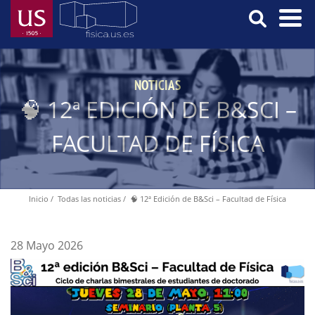
Pasar
al
contenido
Menú
principal
Principal
NOTICIAS
🧠 12ª EDICIÓN DE B&SCI –
FACULTAD DE FÍSICA
Inicio
Todas las noticias
🧠 12ª Edición de B&Sci – Facultad de Física
Ruta
de
navegación
28 Mayo 2026