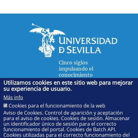
Cinco siglos
impulsando el
conocimiento
Utilizamos cookies en este sitio web para mejorar
su experiencia de usuario.
FACULTAD DE FÍSICA
Más info
Avda. de la Reina Mercedes, s/n. 41012 Sevilla. Tel.:
954
Cookies para el funcionamiento de la web
55 28 91
. Administración:
administradorfisica@us.es
-
Secretaría:
jsecfisi@us.es
- Decanato:
ffisaog@us.es
Aviso de Cookies. Control de aparición y aceptación
para el aviso de cookies. Cookies de sesión. Almacenar
un identificador único de sesión para el correcto
funcionamiento del portal. Cookies de Batch API.
Cookies utilizadas para el correcto funcionamiento del