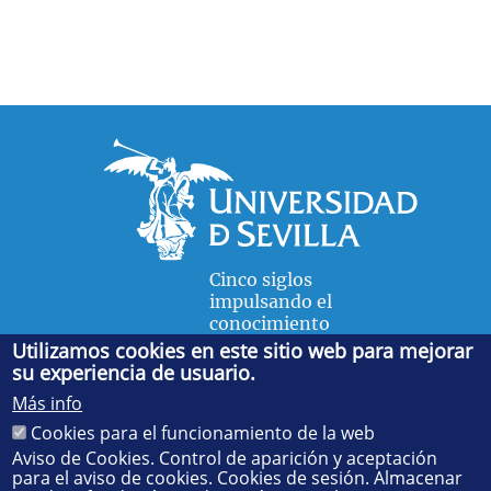
Cinco siglos
impulsando el
conocimiento
Utilizamos cookies en este sitio web para mejorar
su experiencia de usuario.
FACULTAD DE FÍSICA
Más info
Avda. de la Reina Mercedes, s/n. 41012 Sevilla. Tel.:
954
Cookies para el funcionamiento de la web
55 28 91
. Administración:
administradorfisica@us.es
-
Secretaría:
jsecfisi@us.es
- Decanato:
ffisaog@us.es
Aviso de Cookies. Control de aparición y aceptación
para el aviso de cookies. Cookies de sesión. Almacenar