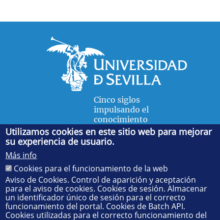
Cinco siglos
impulsando el
conocimiento
Utilizamos cookies en este sitio web para mejorar
su experiencia de usuario.
FACULTAD DE FÍSICA
Más info
Avda. de la Reina Mercedes, s/n. 41012 Sevilla. Tel.:
954
Cookies para el funcionamiento de la web
55 28 91
. Administración:
administradorfisica@us.es
-
Secretaría:
jsecfisi@us.es
- Decanato:
ffisaog@us.es
Aviso de Cookies. Control de aparición y aceptación
para el aviso de cookies. Cookies de sesión. Almacenar
un identificador único de sesión para el correcto
funcionamiento del portal. Cookies de Batch API.
Cookies utilizadas para el correcto funcionamiento del