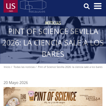
Pasar
al
contenido
Menú
principal
NOTICIAS
Principal
PINT OF SCIENCE SEVILLA
2026: LA CIENCIA SALE A LOS
BARES
Inicio
Todas las noticias
Pint of Science Sevilla 2026: la ciencia sale a los bares
Ruta
de
navegación
20 Mayo 2026