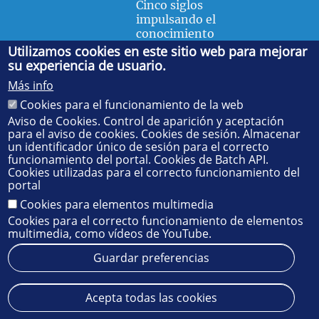
Cinco siglos
impulsando el
conocimiento
Utilizamos cookies en este sitio web para mejorar
su experiencia de usuario.
FACULTAD DE FÍSICA
Más info
Avda. de la Reina Mercedes, s/n. 41012 Sevilla. Tel.:
954
Cookies para el funcionamiento de la web
55 28 91
. Administración:
administradorfisica@us.es
-
Secretaría:
jsecfisi@us.es
- Decanato:
ffisaog@us.es
Aviso de Cookies. Control de aparición y aceptación
para el aviso de cookies. Cookies de sesión. Almacenar
un identificador único de sesión para el correcto
funcionamiento del portal. Cookies de Batch API.
Cookies utilizadas para el correcto funcionamiento del
portal
Cookies para elementos multimedia
Cookies para el correcto funcionamiento de elementos
multimedia, como vídeos de YouTube.
Guardar preferencias
Aviso legal
Protección de datos
Cookies
Acepta todas las cookies
© 2025
SIC
- Universidad de Sevilla