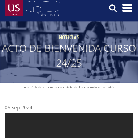
Pasar
al
contenido
Menú
principal
Principal
NOTICIAS
ACTO DE BIENVENIDA CURSO
24/25
Inicio
Todas las noticias
Acto de bienvenida curso 24/25
Ruta
de
navegación
06 Sep 2024