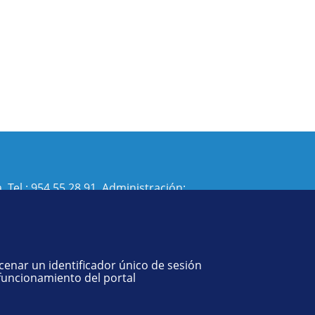
. Tel.:
954 55 28 91
. Administración:
isi@us.es
- Decanato:
ffisaog@us.es
acenar un identificador único de sesión
 funcionamiento del portal