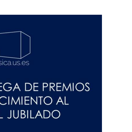
Aula de Kultura
Impresos
y acción
ASEF
Aula de Deportes