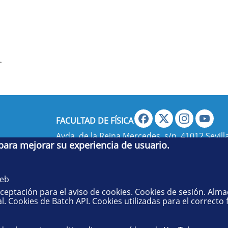
.
FACULTAD DE FÍSICA
Avda. de la Reina Mercedes, s/n. 41012 Sevilla
 para mejorar su experiencia de usuario.
administradorfisica@us.es
- Secretaría:
jsecf
web
aceptación para el aviso de cookies. Cookies de sesión. Alm
l. Cookies de Batch API. Cookies utilizadas para el correcto