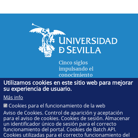
Cinco siglos
impulsando el
conocimiento
Utilizamos cookies en este sitio web para mejorar
su experiencia de usuario.
FACULTAD DE FÍSICA
Más info
Avda. de la Reina Mercedes, s/n. 41012 Sevilla. Tel.:
954
Cookies para el funcionamiento de la web
55 28 91
. Administración:
administradorfisica@us.es
-
Secretaría:
jsecfisi@us.es
- Decanato:
ffisaog@us.es
Aviso de Cookies. Control de aparición y aceptación
para el aviso de cookies. Cookies de sesión. Almacenar
un identificador único de sesión para el correcto
funcionamiento del portal. Cookies de Batch API.
Cookies utilizadas para el correcto funcionamiento del