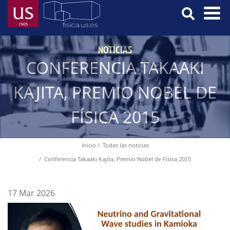
Pasar
al
contenido
Menú
principal
NOTICIAS
Principal
CONFERENCIA TAKAAKI
KAJITA, PREMIO NOBEL DE
FÍSICA 2015
Inicio
Todas las noticias
Ruta
Conferencia Takaaki Kajita, Premio Nobel de Física 2015
de
navegación
17 Mar 2026