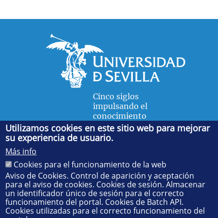
Cinco siglos
impulsando el
conocimiento
Utilizamos cookies en este sitio web para mejorar
su experiencia de usuario.
FACULTAD DE FÍSICA
Más info
Avda. de la Reina Mercedes, s/n. 41012 Sevilla. Tel.:
954
Cookies para el funcionamiento de la web
55 28 91
. Administración:
administradorfisica@us.es
-
Secretaría:
jsecfisi@us.es
- Decanato:
ffisaog@us.es
Aviso de Cookies. Control de aparición y aceptación
para el aviso de cookies. Cookies de sesión. Almacenar
un identificador único de sesión para el correcto
funcionamiento del portal. Cookies de Batch API.
Cookies utilizadas para el correcto funcionamiento del