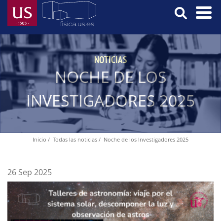
Pasar
al
contenido
Menú
principal
Principal
NOTICIAS
NOCHE DE LOS
INVESTIGADORES 2025
Inicio
Todas las noticias
Noche de los Investigadores 2025
Ruta
de
navegación
26 Sep 2025