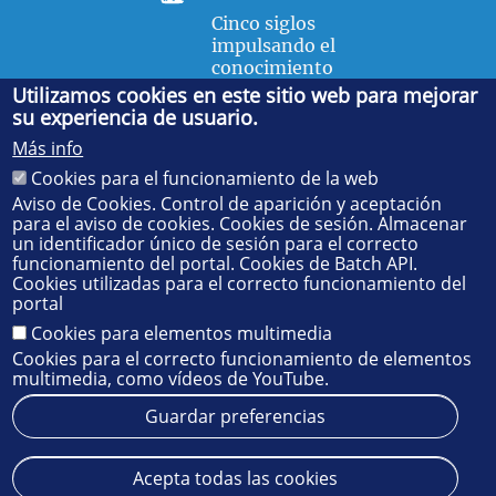
Cinco siglos
impulsando el
conocimiento
Utilizamos cookies en este sitio web para mejorar
su experiencia de usuario.
FACULTAD DE FÍSICA
Más info
Avda. de la Reina Mercedes, s/n. 41012 Sevilla. Tel.:
954
Cookies para el funcionamiento de la web
55 28 91
. Administración:
administradorfisica@us.es
-
Secretaría:
jsecfisi@us.es
- Decanato:
ffisaog@us.es
Aviso de Cookies. Control de aparición y aceptación
para el aviso de cookies. Cookies de sesión. Almacenar
un identificador único de sesión para el correcto
funcionamiento del portal. Cookies de Batch API.
Cookies utilizadas para el correcto funcionamiento del
portal
Cookies para elementos multimedia
Cookies para el correcto funcionamiento de elementos
multimedia, como vídeos de YouTube.
Guardar preferencias
Aviso legal
Protección de datos
Cookies
Acepta todas las cookies
© 2025
SIC
- Universidad de Sevilla