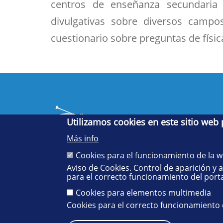
centros de enseñanza secundaria y
divulgativas sobre diversos campos
cuestionario sobre preguntas de física
Utilizamos cookies en este sitio web
Más info
Cookies para el funcionamiento de la 
Aviso de Cookies. Control de aparición y 
Cinco siglos
para el correcto funcionamiento del porta
impulsando el
conocimiento
Cookies para elementos multimedia
Cookies para el correcto funcionamiento