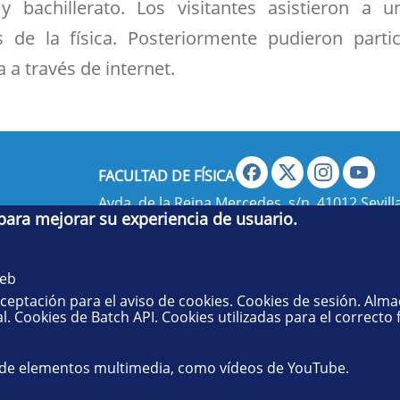
 bachillerato. Los visitantes asistieron a 
 de la física. Posteriormente pudieron parti
 a través de internet.
FACULTAD DE FÍSICA
Avda. de la Reina Mercedes, s/n. 41012 Sevilla
 para mejorar su experiencia de usuario.
administradorfisica@us.es
- Secretaría:
jsecf
web
aceptación para el aviso de cookies. Cookies de sesión. Alm
l. Cookies de Batch API. Cookies utilizadas para el correcto
 de elementos multimedia, como vídeos de YouTube.