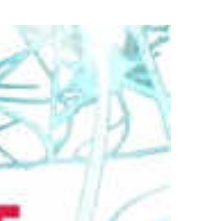
Aula de Kultura
Impresos
y acción
ASEF
Aula de Deportes