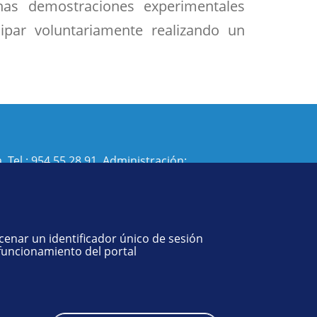
unas demostraciones experimentales
cipar voluntariamente realizando un
. Tel.:
954 55 28 91
. Administración:
isi@us.es
- Decanato:
ffisaog@us.es
acenar un identificador único de sesión
 funcionamiento del portal