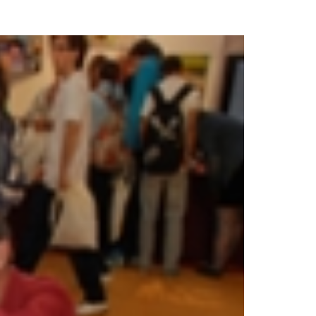
Aula de Kultura
Impresos
y acción
ASEF
Aula de Deportes