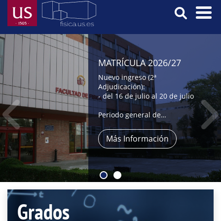
Pasar
al
contenido
Menú
principal
Principal
MATRÍCULA 2026/27
Nuevo ingreso (2ª
Adjudicación):
- del 16 de julio al 20 de julio
Periodo general de
automatrícula:
- del 9 al 31 de julio,
Más Información
- y del 1 al 4 de septiembre
Grados