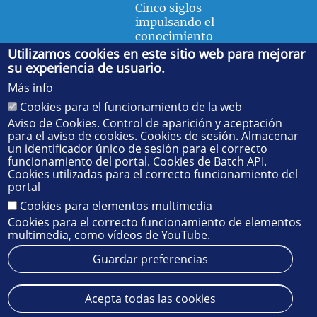
Cinco siglos
impulsando el
conocimiento
Utilizamos cookies en este sitio web para mejorar
su experiencia de usuario.
FACULTAD DE FÍSICA
Más info
Avda. de la Reina Mercedes, s/n. 41012 Sevilla. Tel.:
954
Cookies para el funcionamiento de la web
55 28 91
. Administración:
administradorfisica@us.es
-
Secretaría:
jsecfisi@us.es
- Decanato:
ffisaog@us.es
Aviso de Cookies. Control de aparición y aceptación
para el aviso de cookies. Cookies de sesión. Almacenar
un identificador único de sesión para el correcto
funcionamiento del portal. Cookies de Batch API.
Cookies utilizadas para el correcto funcionamiento del
portal
Cookies para elementos multimedia
Cookies para el correcto funcionamiento de elementos
multimedia, como vídeos de YouTube.
Guardar preferencias
Aviso legal
Protección de datos
Cookies
Acepta todas las cookies
© 2025
SIC
- Universidad de Sevilla