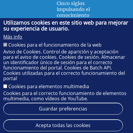
Cinco siglos
impulsando el
conocimiento
Utilizamos cookies en este sitio web para mejorar
su experiencia de usuario.
FACULTAD DE FÍSICA
Más info
Avda. de la Reina Mercedes, s/n. 41012 Sevilla. Tel.:
954
Cookies para el funcionamiento de la web
55 28 91
. Administración:
administradorfisica@us.es
-
Secretaría:
jsecfisi@us.es
- Decanato:
ffisaog@us.es
Aviso de Cookies. Control de aparición y aceptación
para el aviso de cookies. Cookies de sesión. Almacenar
un identificador único de sesión para el correcto
funcionamiento del portal. Cookies de Batch API.
Cookies utilizadas para el correcto funcionamiento del
portal
Cookies para elementos multimedia
Cookies para el correcto funcionamiento de elementos
multimedia, como vídeos de YouTube.
Guardar preferencias
Aviso legal
Protección de datos
Cookies
Acepta todas las cookies
© 2025
SIC
- Universidad de Sevilla