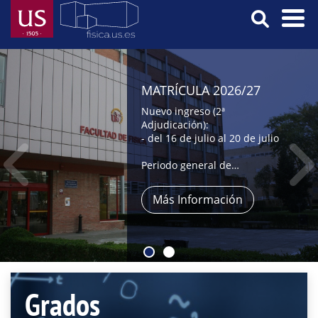
Pasar
al
contenido
Menú
principal
Principal
MATRÍCULA 2026/27
Nuevo ingreso (2ª
Adjudicación):
- del 16 de julio al 20 de julio
Periodo general de
automatrícula:
- del 9 al 31 de julio,
Más Información
- y del 1 al 4 de septiembre
Grados