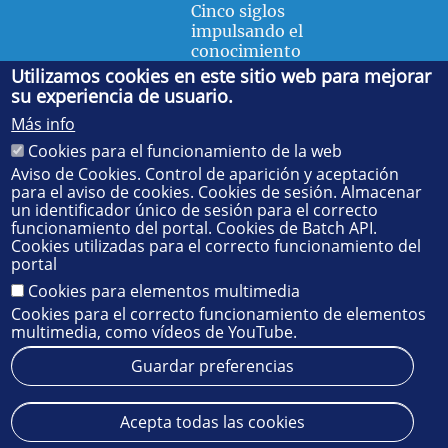
Cinco siglos
impulsando el
conocimiento
Utilizamos cookies en este sitio web para mejorar
su experiencia de usuario.
FACULTAD DE FÍSICA
Más info
Avda. de la Reina Mercedes, s/n. 41012 Sevilla. Tel.:
954
Cookies para el funcionamiento de la web
55 28 91
. Administración:
administradorfisica@us.es
-
Secretaría:
jsecfisi@us.es
- Decanato:
ffisaog@us.es
Aviso de Cookies. Control de aparición y aceptación
para el aviso de cookies. Cookies de sesión. Almacenar
un identificador único de sesión para el correcto
funcionamiento del portal. Cookies de Batch API.
Cookies utilizadas para el correcto funcionamiento del
portal
Cookies para elementos multimedia
Cookies para el correcto funcionamiento de elementos
multimedia, como vídeos de YouTube.
Guardar preferencias
Aviso legal
Protección de datos
Cookies
Acepta todas las cookies
© 2025
SIC
- Universidad de Sevilla