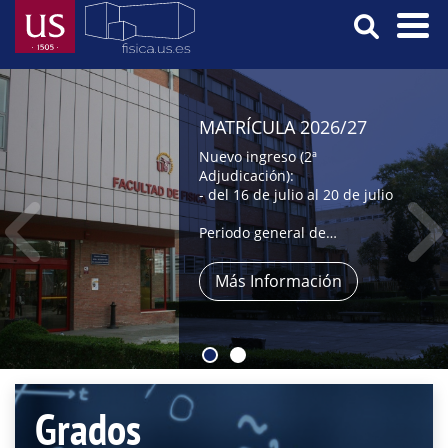
Pasar
al
contenido
Menú
principal
Principal
MATRÍCULA 2026/27
Nuevo ingreso (2ª
Adjudicación):
- del 16 de julio al 20 de julio
Periodo general de
automatrícula:
- del 9 al 31 de julio,
Más Información
- y del 1 al 4 de septiembre
Grados