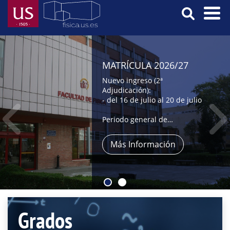
Pasar
al
contenido
Menú
principal
Principal
MATRÍCULA 2026/27
Nuevo ingreso (2ª
Adjudicación):
- del 16 de julio al 20 de julio
Periodo general de
automatrícula:
- del 9 al 31 de julio,
Más Información
- y del 1 al 4 de septiembre
Grados