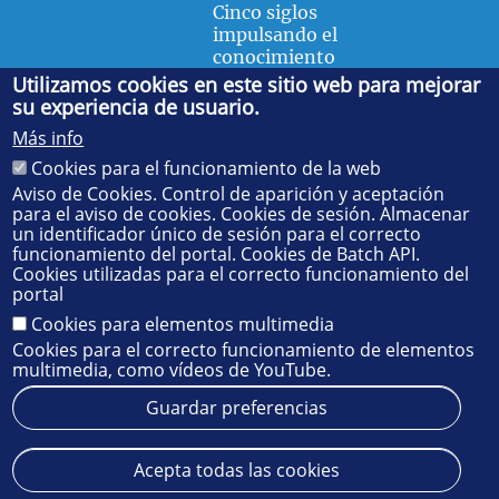
Cinco siglos
impulsando el
conocimiento
Utilizamos cookies en este sitio web para mejorar
su experiencia de usuario.
FACULTAD DE FÍSICA
Más info
Avda. de la Reina Mercedes, s/n. 41012 Sevilla. Tel.:
954
Cookies para el funcionamiento de la web
55 28 91
. Administración:
administradorfisica@us.es
-
Secretaría:
jsecfisi@us.es
- Decanato:
ffisaog@us.es
Aviso de Cookies. Control de aparición y aceptación
para el aviso de cookies. Cookies de sesión. Almacenar
un identificador único de sesión para el correcto
funcionamiento del portal. Cookies de Batch API.
Cookies utilizadas para el correcto funcionamiento del
portal
Cookies para elementos multimedia
Cookies para el correcto funcionamiento de elementos
multimedia, como vídeos de YouTube.
Guardar preferencias
Aviso legal
Protección de datos
Cookies
Acepta todas las cookies
© 2025
SIC
- Universidad de Sevilla