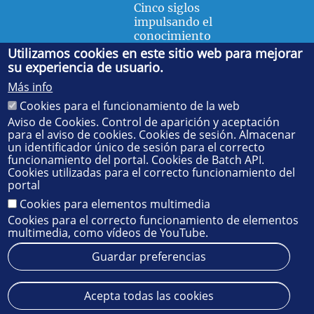
Cinco siglos
impulsando el
conocimiento
Utilizamos cookies en este sitio web para mejorar
su experiencia de usuario.
FACULTAD DE FÍSICA
Más info
Avda. de la Reina Mercedes, s/n. 41012 Sevilla. Tel.:
954
Cookies para el funcionamiento de la web
55 28 91
. Administración:
administradorfisica@us.es
-
Secretaría:
jsecfisi@us.es
- Decanato:
ffisaog@us.es
Aviso de Cookies. Control de aparición y aceptación
para el aviso de cookies. Cookies de sesión. Almacenar
un identificador único de sesión para el correcto
funcionamiento del portal. Cookies de Batch API.
Cookies utilizadas para el correcto funcionamiento del
portal
Cookies para elementos multimedia
Cookies para el correcto funcionamiento de elementos
multimedia, como vídeos de YouTube.
Guardar preferencias
Aviso legal
Protección de datos
Cookies
Acepta todas las cookies
© 2025
SIC
- Universidad de Sevilla