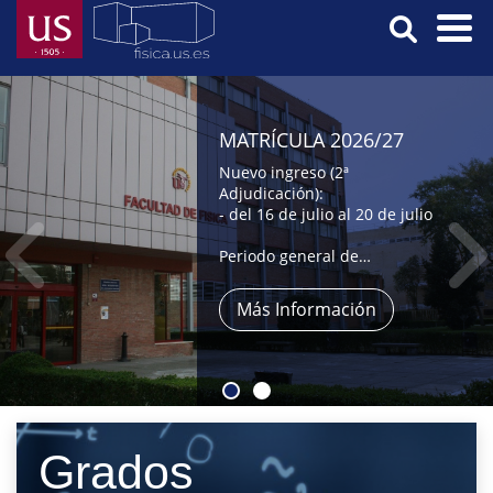
Pasar
al
contenido
Menú
principal
Principal
MATRÍCULA 2026/27
Nuevo ingreso (2ª
Adjudicación):
- del 16 de julio al 20 de julio
Periodo general de
automatrícula:
- del 9 al 31 de julio,
Más Información
- y del 1 al 4 de septiembre
Grados