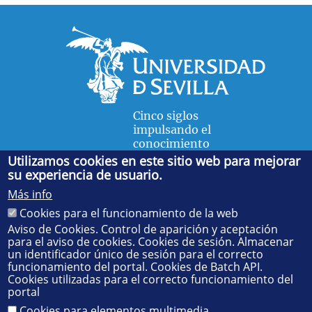
Cinco siglos
impulsando el
conocimiento
Utilizamos cookies en este sitio web para mejorar
su experiencia de usuario.
FACULTAD DE FÍSICA
Más info
Avda. de la Reina Mercedes, s/n. 41012 Sevilla. Tel.:
954
Cookies para el funcionamiento de la web
55 28 91
. Administración:
administradorfisica@us.es
-
Secretaría:
jsecfisi@us.es
- Decanato:
ffisaog@us.es
Aviso de Cookies. Control de aparición y aceptación
para el aviso de cookies. Cookies de sesión. Almacenar
un identificador único de sesión para el correcto
funcionamiento del portal. Cookies de Batch API.
Cookies utilizadas para el correcto funcionamiento del
portal
Cookies para elementos multimedia