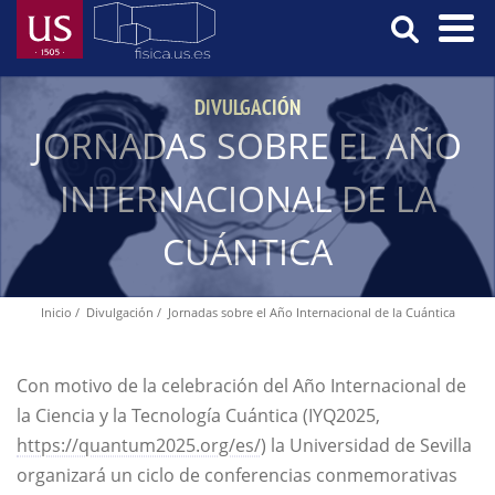
Pasar
al
contenido
Menú
principal
DIVULGACIÓN
Principal
JORNADAS SOBRE EL AÑO
INTERNACIONAL DE LA
CUÁNTICA
Inicio
Divulgación
Jornadas sobre el Año Internacional de la Cuántica
Ruta
de
navegación
Con motivo de la celebración del Año Internacional de
la Ciencia y la Tecnología Cuántica (IYQ2025,
https://quantum2025.org/es/
) la Universidad de Sevilla
organizará un ciclo de conferencias conmemorativas