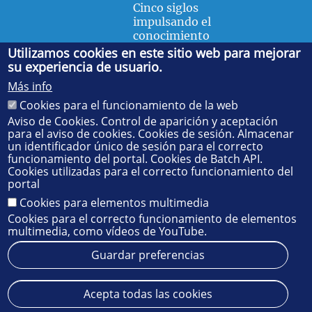
Cinco siglos
impulsando el
conocimiento
Utilizamos cookies en este sitio web para mejorar
su experiencia de usuario.
FACULTAD DE FÍSICA
Más info
Avda. de la Reina Mercedes, s/n. 41012 Sevilla. Tel.:
954
Cookies para el funcionamiento de la web
55 28 91
. Administración:
administradorfisica@us.es
-
Secretaría:
jsecfisi@us.es
- Decanato:
ffisaog@us.es
Aviso de Cookies. Control de aparición y aceptación
para el aviso de cookies. Cookies de sesión. Almacenar
un identificador único de sesión para el correcto
funcionamiento del portal. Cookies de Batch API.
Cookies utilizadas para el correcto funcionamiento del
portal
Cookies para elementos multimedia
Cookies para el correcto funcionamiento de elementos
multimedia, como vídeos de YouTube.
Guardar preferencias
Aviso legal
Protección de datos
Cookies
Acepta todas las cookies
© 2025
SIC
- Universidad de Sevilla