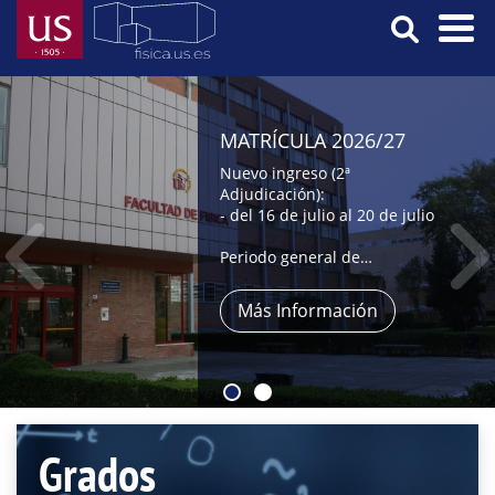
Pasar
al
contenido
Menú
principal
Principal
MATRÍCULA 2026/27
Nuevo ingreso (2ª
Adjudicación):
- del 16 de julio al 20 de julio
Periodo general de
automatrícula:
- del 9 al 31 de julio,
Más Información
- y del 1 al 4 de septiembre
Grados